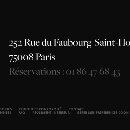
252 Rue du Faubourg
Saint-Ho
75008 Paris
Réservations : 01 86 47 68 43
OOKIES
ETHIQUE ET CONFORMITÉ
CONTACT
ONNÉES
FAQ
RÈGLEMENT INTÉRIEUR
GÉRER MES PRÉFÉRENCES COOKI