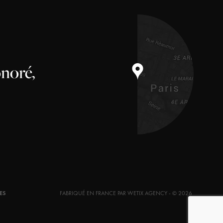
noré,
ES
FABRIQUÉ EN FRANCE PAR WETIX AGENCY - © 2026