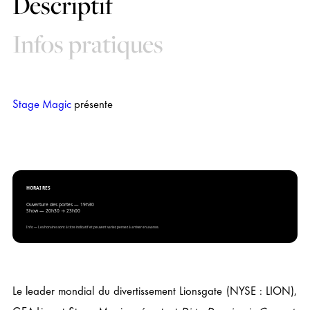
Descriptif
Infos pratiques
Stage Magic
présente
HORAIRES
Ouverture des portes — 19h30
Show — 20h30 → 23h00
Info — Les horaires sont à titre indicatif et peuvent varier, pensez à arriver en avance.
Le leader mondial du divertissement Lionsgate (NYSE : LION),