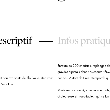
scriptif
Infos pratiq
Entouré de 200 choristes, replongez da
gravées à jamais dans nos coeurs : Env
 et bouleversante de Flo Gallo. Une voix
bonne… Autant de titres intemporels qui 
 d’émotion.
Musicien passionné, comme son idole,
chaleureuse et inoubliable… qui ne lais