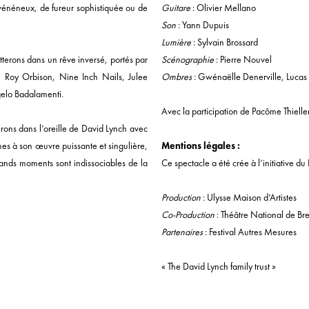
vénéneux, de fureur sophistiquée ou de
Guitare
: Olivier Mellano
Son
: Yann Dupuis
Lumière
: Sylvain Brossard
tterons dans un rêve inversé, portés par
Scénographie
: Pierre Nouvel
, Roy Orbison, Nine Inch Nails, Julee
Ombres
: Gwénaëlle Denerville, Lucas
gelo Badalamenti.
Avec la participation de Pacôme Thiell
ons dans l’oreille de David Lynch avec
es à son œuvre puissante et singulière,
Mentions légales :
rands moments sont indissociables de la
Ce spectacle a été crée à l’initiative du 
Production
: Ulysse Maison d’Artistes
Co-Production
: Théâtre National de Br
Partenaires
: Festival Autres Mesures
« The David Lynch family trust »