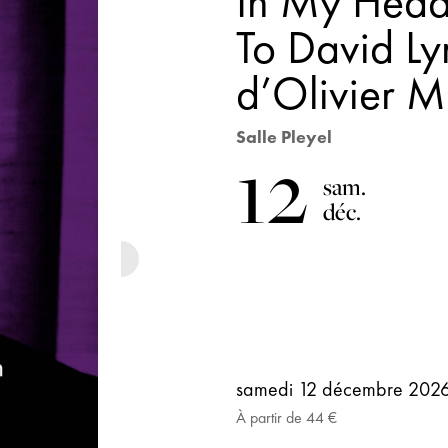
In My Head 
To David Ly
d’Olivier
Salle Pleyel
12
sam.
déc.
samedi 12 décembre
202
À partir de 44 €