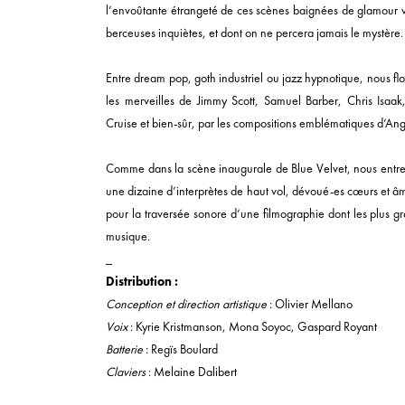
l’envoûtante étrangeté de ces scènes baignées de glamour 
berceuses inquiètes, et dont on ne percera jamais le mystère.
Entre dream pop, goth industriel ou jazz hypnotique, nous flo
les merveilles de Jimmy Scott, Samuel Barber, Chris Isaak
Cruise et bien-sûr, par les compositions emblématiques d’An
Comme dans la scène inaugurale de Blue Velvet, nous entrer
une dizaine d’interprètes de haut vol, dévoué-es cœurs et âm
pour la traversée sonore d’une filmographie dont les plus g
musique.
_
Distribution :
Conception et direction artistique
: Olivier Mellano
Voix
: Kyrie Kristmanson, Mona Soyoc, Gaspard Royant
Batterie
: Regïs Boulard
Claviers
: Melaine Dalibert