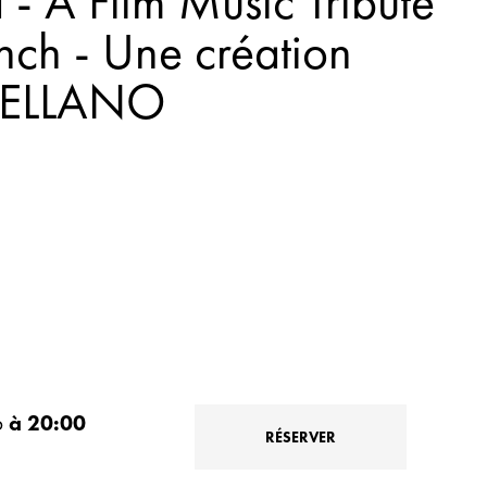
- A Film Music Tribute
nch - Une création
 MELLANO
6
à 20:00
RÉSERVER