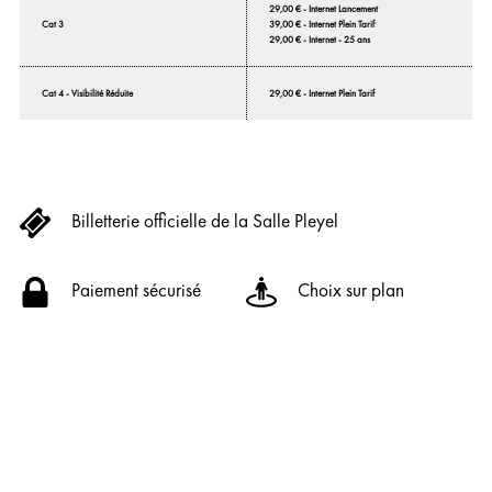
29,00 € - Internet Lancement
39,00 € - Internet Plein Tarif
Cat 3
29,00 € - Internet - 25 ans
Cat 4 - Visibilité Réduite
29,00 € - Internet Plein Tarif
Billetterie officielle de la Salle Pleyel
Paiement sécurisé
Choix sur plan