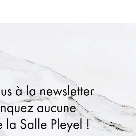
us à la newsletter
anquez aucune
 la Salle Pleyel !