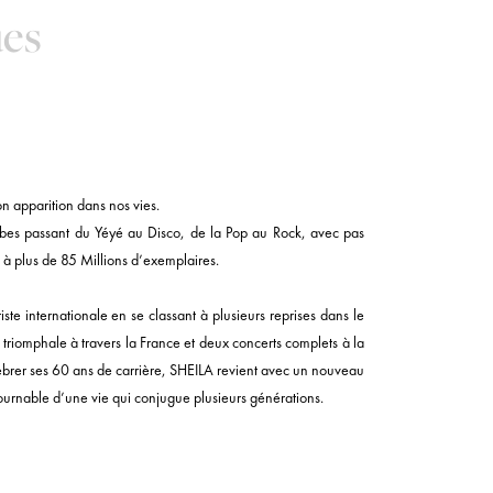
ues
on apparition dans nos vies.
bes passant du Yéyé au Disco, de la Pop au Rock, avec pas
 à plus de 85 Millions d’exemplaires.
ste internationale en se classant à plusieurs reprises dans le
triomphale à travers la France et deux concerts complets à la
lébrer ses 60 ans de carrière, SHEILA revient avec un nouveau
tournable d’une vie qui conjugue plusieurs générations.