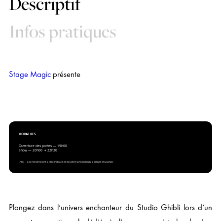
Descriptif
Infos pratiques
Stage Magic
présente
HORAIRES
Ouverture des portes — 19h00
Show — 20h00 → 22h20
Info — Les horaires sont à titre indicatif et peuvent varier, pensez à arriver en avance.
Plongez dans l’univers enchanteur du Studio Ghibli lors d’un