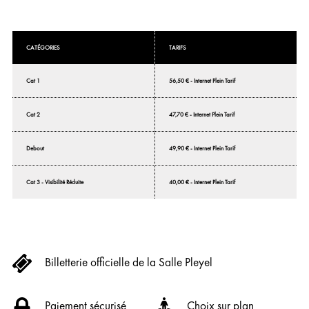
CATÉGORIES
TARIFS
Cat 1
56,50 € - Internet Plein Tarif
Cat 2
47,70 € - Internet Plein Tarif
Debout
49,90 € - Internet Plein Tarif
Cat 3 - Visibilité Réduite
40,00 € - Internet Plein Tarif
Billetterie officielle de la Salle Pleyel
Paiement sécurisé
Choix sur plan